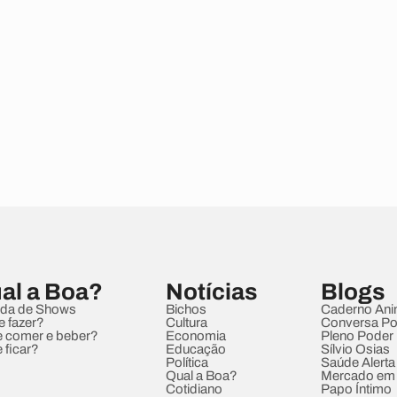
al a Boa?
Notícias
Blogs
da de Shows
Bichos
Caderno Ani
e fazer?
Cultura
Conversa Pol
 comer e beber?
Economia
Pleno Poder
 ficar?
Educação
Sílvio Osias
Política
Saúde Alerta
Qual a Boa?
Mercado em
Cotidiano
Papo Íntimo