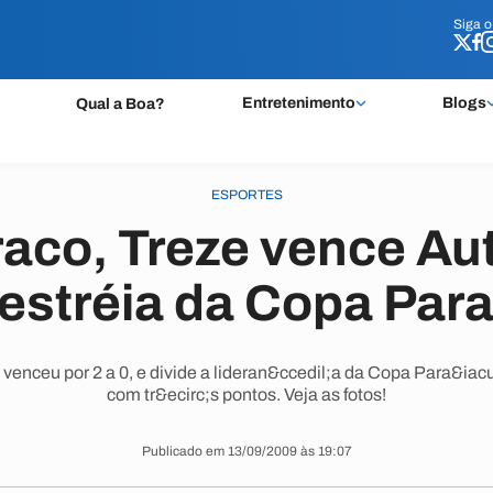
Siga 
Siga 
Entretenimento
Blogs
Qual a Boa?
ESPORTES
raco, Treze vence Au
estréia da Copa Par
enceu por 2 a 0, e divide a lideran&ccedil;a da Copa Para&ia
com tr&ecirc;s pontos. Veja as fotos!
Publicado em 13/09/2009 às 19:07