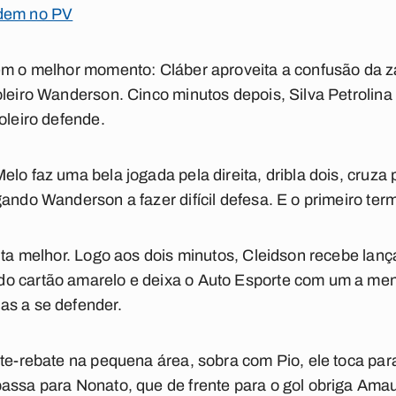
odem no PV
êm o melhor momento: Cláber aproveita a confusão da z
oleiro Wanderson. Cinco minutos depois, Silva Petrolina
oleiro defende.
lo faz uma bela jogada pela direita, dribla dois, cruza
gando Wanderson a fazer difícil defesa. E o primeiro ter
lta melhor. Logo aos dois minutos, Cleidson recebe lanç
o cartão amarelo e deixa o Auto Esporte com um a men
as a se defender.
ate-rebate na pequena área, sobra com Pio, ele toca pa
assa para Nonato, que de frente para o gol obriga Amau