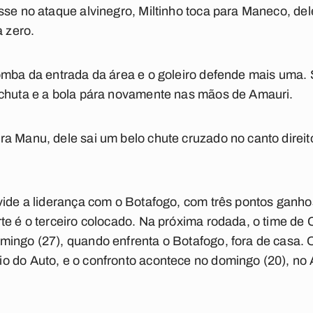
sse no ataque alvinegro, Miltinho toca para Maneco, de
a zero.
omba da entrada da área e o goleiro defende mais uma. S
 chuta e a bola pára novamente nas mãos de Amauri.
a Manu, dele sai um belo chute cruzado no canto direi
vide a liderança com o Botafogo, com três pontos ganh
te é o terceiro colocado. Na próxima rodada, o time de
ingo (27), quando enfrenta o Botafogo, fora de casa. O 
o do Auto, e o confronto acontece no domingo (20), n