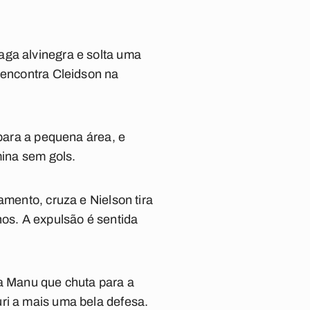
aga alvinegra e solta uma
 encontra Cleidson na
 para a pequena área, e
mina sem gols.
amento, cruza e Nielson tira
os. A expulsão é sentida
ra Manu que chuta para a
ri a mais uma bela defesa.