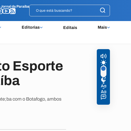
o
o
Jornal da Paraíba
Jornal da Paraíba
Editorias
Mais
Editais
to Esporte
aíba
cute;ba com o Botafogo, ambos