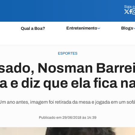
Siga 
Siga 
Entretenimento
Blogs
Qual a Boa?
ESPORTES
ado, Nosman Barreir
a e diz que ela fica n
Um ano antes, imagem foi retirada da mesa e jogada em um sofá
Publicado em 29/06/2018 às 14:39