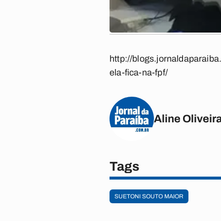
http://blogs.jornaldaparai
ela-fica-na-fpf/
Aline Oliveir
Tags
SUETONI SOUTO MAIOR