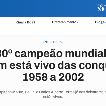
Siga 
Siga 
Entretenimento
Blogs
Qual a Boa?
ENTRE LINHAS
 30º campeão mundial
m está vivo das conq
1958 a 2002
capitães Mauro, Bellini e Carlos Alberto Torres já nos deixaram;
estão vivos.