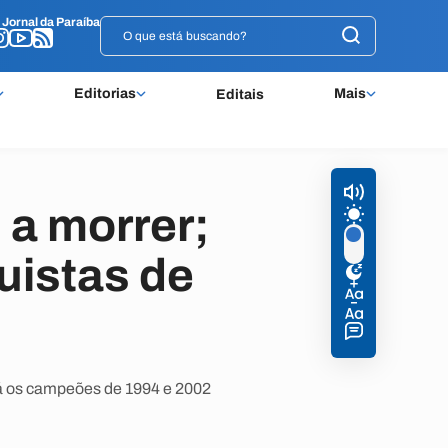
o
o
Jornal da Paraíba
Jornal da Paraíba
Editorias
Mais
Editais
 a morrer;
uistas de
 já os campeões de 1994 e 2002