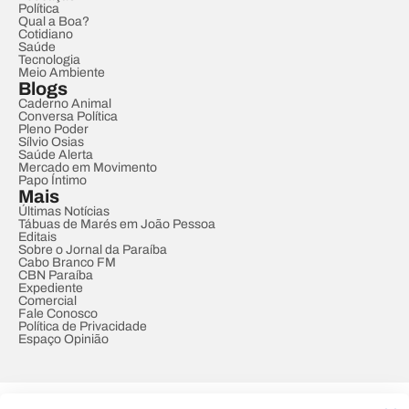
Política
Qual a Boa?
Cotidiano
Saúde
Tecnologia
Meio Ambiente
Blogs
Caderno Animal
Conversa Política
Pleno Poder
Sílvio Osias
Saúde Alerta
Mercado em Movimento
Papo Íntimo
Mais
Últimas Notícias
Tábuas de Marés em João Pessoa
Editais
Sobre o Jornal da Paraíba
Cabo Branco FM
CBN Paraíba
Expediente
Comercial
Fale Conosco
Política de Privacidade
Espaço Opinião
© REDE PARAÍBA DE COMUNICAÇÃO