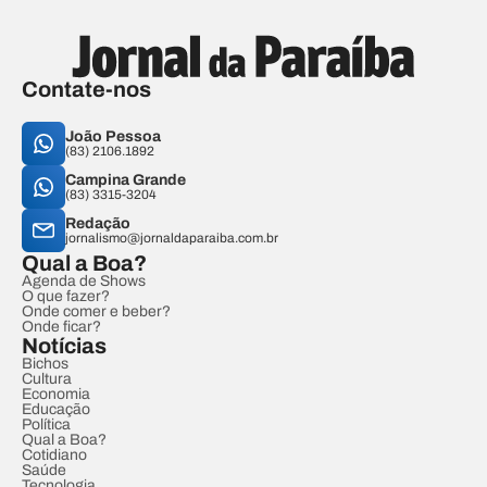
Contate-nos
João Pessoa
(83) 2106.1892
Campina Grande
(83) 3315-3204
Redação
jornalismo@jornaldaparaiba.com.br
Qual a Boa?
Agenda de Shows
O que fazer?
Onde comer e beber?
Onde ficar?
Notícias
Bichos
Cultura
Economia
Educação
Política
Qual a Boa?
Cotidiano
Saúde
Tecnologia