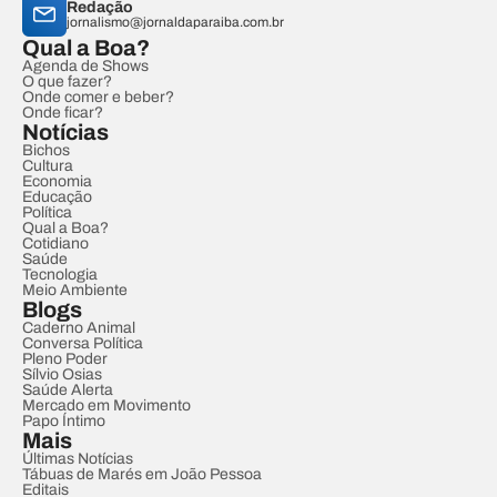
Redação
jornalismo@jornaldaparaiba.com.br
Qual a Boa?
Agenda de Shows
O que fazer?
Onde comer e beber?
Onde ficar?
Notícias
Bichos
Cultura
Economia
Educação
Política
Qual a Boa?
Cotidiano
Saúde
Tecnologia
Meio Ambiente
Blogs
Caderno Animal
Conversa Política
Pleno Poder
Sílvio Osias
Saúde Alerta
Mercado em Movimento
Papo Íntimo
Mais
Últimas Notícias
Tábuas de Marés em João Pessoa
Editais