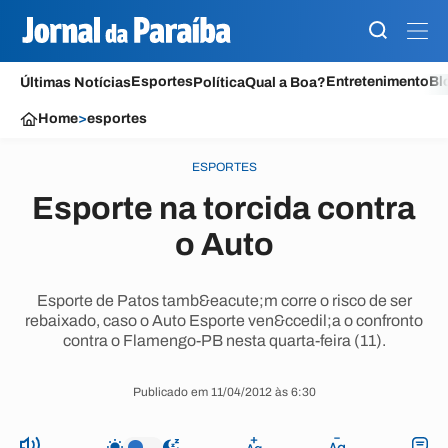
Esportes
Entretenimento
Bl
Últimas Notícias
Política
Qual a Boa?
Home
>
esportes
ESPORTES
Esporte na torcida contra
o Auto
Esporte de Patos tamb&eacute;m corre o risco de ser
rebaixado, caso o Auto Esporte ven&ccedil;a o confronto
contra o Flamengo-PB nesta quarta-feira (11).
Publicado em 11/04/2012 às 6:30