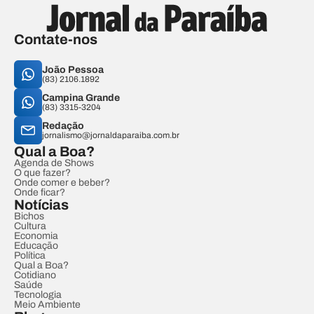
Contate-nos
João Pessoa
(83) 2106.1892
Campina Grande
(83) 3315-3204
Redação
jornalismo@jornaldaparaiba.com.br
Qual a Boa?
Agenda de Shows
O que fazer?
Onde comer e beber?
Onde ficar?
Notícias
Bichos
Cultura
Economia
Educação
Política
Qual a Boa?
Cotidiano
Saúde
Tecnologia
Meio Ambiente