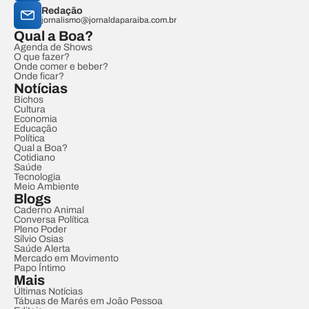
Redação
jornalismo@jornaldaparaiba.com.br
Qual a Boa?
Agenda de Shows
O que fazer?
Onde comer e beber?
Onde ficar?
Notícias
Bichos
Cultura
Economia
Educação
Política
Qual a Boa?
Cotidiano
Saúde
Tecnologia
Meio Ambiente
Blogs
Caderno Animal
Conversa Política
Pleno Poder
Sílvio Osias
Saúde Alerta
Mercado em Movimento
Papo Íntimo
Mais
Últimas Notícias
Tábuas de Marés em João Pessoa