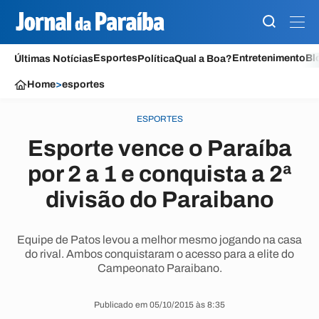
Esportes
Entretenimento
Bl
Últimas Notícias
Política
Qual a Boa?
Home
>
esportes
ESPORTES
Esporte vence o Paraíba
por 2 a 1 e conquista a 2ª
divisão do Paraibano
Equipe de Patos levou a melhor mesmo jogando na casa
do rival. Ambos conquistaram o acesso para a elite do
Campeonato Paraibano.
Publicado em 05/10/2015 às 8:35