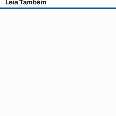
Leia Também