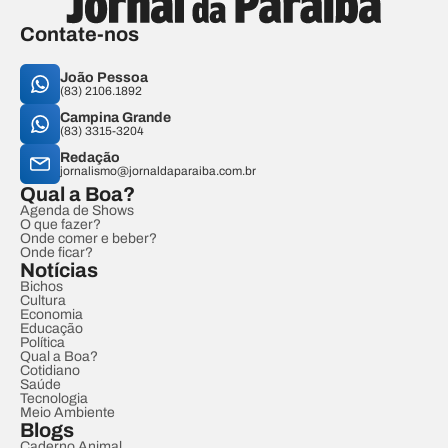
Contate-nos
João Pessoa
(83) 2106.1892
Campina Grande
(83) 3315-3204
Redação
jornalismo@jornaldaparaiba.com.br
Qual a Boa?
Agenda de Shows
O que fazer?
Onde comer e beber?
Onde ficar?
Notícias
Bichos
Cultura
Economia
Educação
Política
Qual a Boa?
Cotidiano
Saúde
Tecnologia
Meio Ambiente
Blogs
Caderno Animal