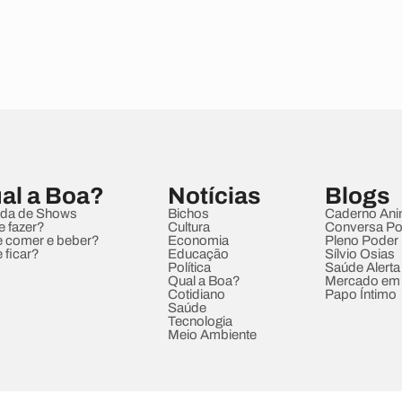
al a Boa?
Notícias
Blogs
da de Shows
Bichos
Caderno Ani
e fazer?
Cultura
Conversa Pol
 comer e beber?
Economia
Pleno Poder
 ficar?
Educação
Sílvio Osias
Política
Saúde Alerta
Qual a Boa?
Mercado em
Cotidiano
Papo Íntimo
Saúde
Tecnologia
Meio Ambiente