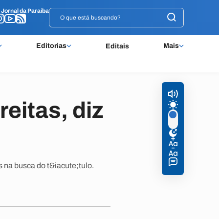
o
o
Jornal da Paraíba
Jornal da Paraíba
Editorias
Mais
Editais
eitas, diz
 na busca do t&iacute;tulo.