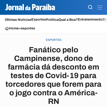
Esportes
Entretenimento
Bl
Últimas Notícias
Política
Qual a Boa?
Home
>
esportes
ESPORTES
Fanático pelo
Campinense, dono de
farmácia dá desconto em
testes de Covid-19 para
torcedores que forem para
o jogo contra o América-
RN