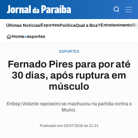
Esportes
Entretenimento
Bl
Últimas Notícias
Política
Qual a Boa?
Home
>
esportes
ESPORTES
Fernado Pires para por até
30 dias, após ruptura em
músculo
&nbsp;Volante raposeiro se machucou na partida contra o
Murici.
Publicado em 25/07/2016 às 21:21