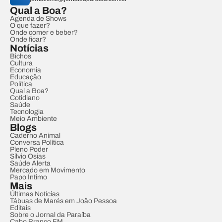
Qual a Boa?
Agenda de Shows
O que fazer?
Onde comer e beber?
Onde ficar?
Notícias
Bichos
Cultura
Economia
Educação
Política
Qual a Boa?
Cotidiano
Saúde
Tecnologia
Meio Ambiente
Blogs
Caderno Animal
Conversa Política
Pleno Poder
Sílvio Osias
Saúde Alerta
Mercado em Movimento
Papo Íntimo
Mais
Últimas Notícias
Tábuas de Marés em João Pessoa
Editais
Sobre o Jornal da Paraíba
Cabo Branco FM