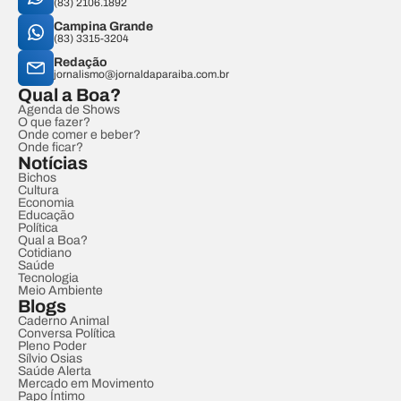
(83) 2106.1892
Campina Grande
(83) 3315-3204
Redação
jornalismo@jornaldaparaiba.com.br
Qual a Boa?
Agenda de Shows
O que fazer?
Onde comer e beber?
Onde ficar?
Notícias
Bichos
Cultura
Economia
Educação
Política
Qual a Boa?
Cotidiano
Saúde
Tecnologia
Meio Ambiente
Blogs
Caderno Animal
Conversa Política
Pleno Poder
Sílvio Osias
Saúde Alerta
Mercado em Movimento
Papo Íntimo