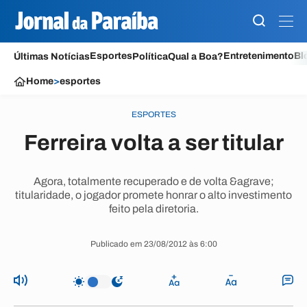
Esportes
Entretenimento
Bl
Últimas Notícias
Política
Qual a Boa?
Home
>
esportes
ESPORTES
Ferreira volta a ser titular
Agora, totalmente recuperado e de volta &agrave;
titularidade, o jogador promete honrar o alto investimento
feito pela diretoria.
Publicado em 23/08/2012 às 6:00