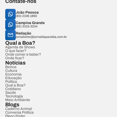
Contate-nos
João Pessoa
(83) 2106.1892
Campina Grande
(83) 3315-3204
Redação
jornalismo@jornaldaparaiba.com.br
Qual a Boa?
Agenda de Shows
O que fazer?
Onde comer e beber?
Onde ficar?
Notícias
Bichos
Cultura
Economia
Educação
Política
Qual a Boa?
Cotidiano
Saúde
Tecnologia
Meio Ambiente
Blogs
Caderno Animal
Conversa Política
Pleno Poder