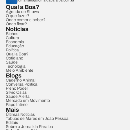
jornalismo@jornaldaparaiba.com.br
Qual a Boa?
Agenda de Shows
O que fazer?
Onde comer e beber?
Onde ficar?
Notícias
Bichos
Cultura
Economia
Educação
Política
Qual a Boa?
Cotidiano
Saúde
Tecnologia
Meio Ambiente
Blogs
Caderno Animal
Conversa Política
Pleno Poder
Sílvio Osias
Saúde Alerta
Mercado em Movimento
Papo Íntimo
Mais
Últimas Notícias
Tábuas de Marés em João Pessoa
Editais
Sobre o Jornal da Paraíba