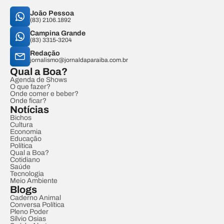
João Pessoa
(83) 2106.1892
Campina Grande
(83) 3315-3204
Redação
jornalismo@jornaldaparaiba.com.br
Qual a Boa?
Agenda de Shows
O que fazer?
Onde comer e beber?
Onde ficar?
Notícias
Bichos
Cultura
Economia
Educação
Política
Qual a Boa?
Cotidiano
Saúde
Tecnologia
Meio Ambiente
Blogs
Caderno Animal
Conversa Política
Pleno Poder
Sílvio Osias