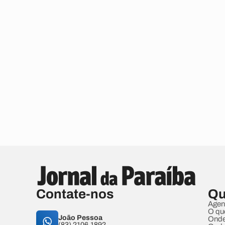
Contate-nos
Qu
Agen
O qu
João Pessoa
Onde
(83) 2106.1892