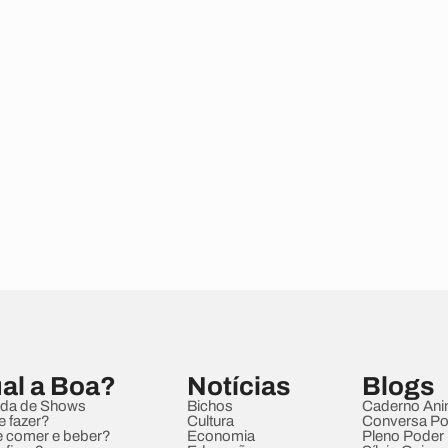
al a Boa?
Notícias
Blogs
da de Shows
Bichos
Caderno Ani
e fazer?
Cultura
Conversa Pol
 comer e beber?
Economia
Pleno Poder