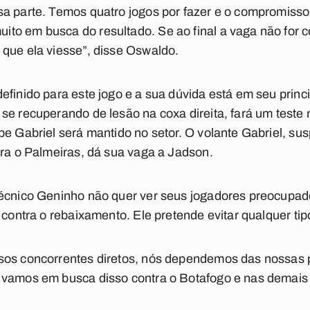
sa parte. Temos quatro jogos por fazer e o compromiss
to em busca do resultado. Se ao final a vaga não for 
que ela viesse”, disse Oswaldo.
efinido para este jogo e a sua dúvida está em seu princ
se recuperando de lesão na coxa direita, fará um teste 
pe Gabriel será mantido no setor. O volante Gabriel, sus
tra o Palmeiras, dá sua vaga a Jadson.
técnico Geninho não quer ver seus jogadores preocupad
a contra o rebaixamento. Ele pretende evitar qualquer ti
sos concorrentes diretos, nós dependemos das nossas p
 vamos em busca disso contra o Botafogo e nas demais 