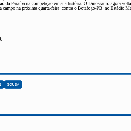
o da Paraíba na competição em sua história. O Dinossauro agora volta 
 campo na próxima quarta-feira, contra o Botafogo-PB, no Estádio Ma
a
E
SOUSA