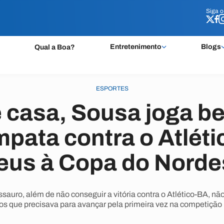
Siga 
Siga 
Entretenimento
Blogs
Qual a Boa?
ESPORTES
e casa, Sousa joga b
pata contra o Atléti
eus à Copa do Norde
auro, além de não conseguir a vitória contra o Atlético-BA, não
os que precisava para avançar pela primeira vez na competição 