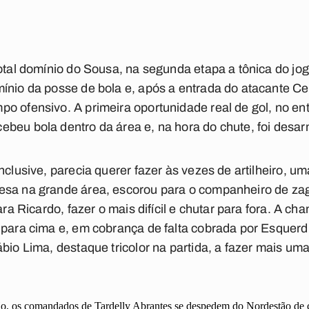
total domínio do Sousa, na segunda etapa a tônica do jo
mínio da posse de bola e, após a entrada do atacante C
o ofensivo. A primeira oportunidade real de gol, no en
ebeu bola dentro da área e, na hora do chute, foi desa
nclusive, parecia querer fazer às vezes de artilheiro, u
esa na grande área, escorou para o companheiro de zag
ara Ricardo, fazer o mais difícil e chutar para fora. A ch
 para cima e, em cobrança de falta cobrada por Esquerd
bio Lima, destaque tricolor na partida, a fazer mais uma
ão, os comandados de Tardelly Abrantes se despedem do Nordestão de c