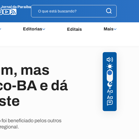
o
o
Jornal da Paraíba
Jornal da Paraíba
Editorias
Mais
Editais
em, mas
co-BA e dá
ste
 foi beneficiado pelos outros
regional.