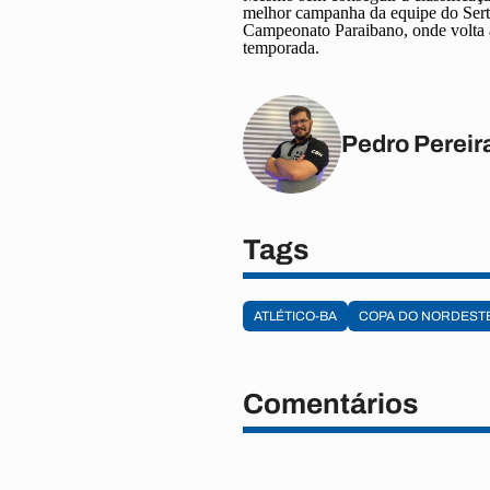
melhor campanha da equipe do Sertã
Campeonato Paraibano, onde volta a
temporada.
Pedro Pereir
Tags
ATLÉTICO-BA
COPA DO NORDEST
Comentários