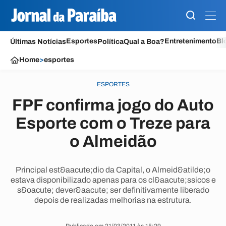
Esportes
Entretenimento
Bl
Últimas Notícias
Política
Qual a Boa?
Home
>
esportes
ESPORTES
FPF confirma jogo do Auto
Esporte com o Treze para
o Almeidão
Principal est&aacute;dio da Capital, o Almeid&atilde;o
estava disponibilizado apenas para os cl&aacute;ssicos e
s&oacute; dever&aacute; ser definitivamente liberado
depois de realizadas melhorias na estrutura.