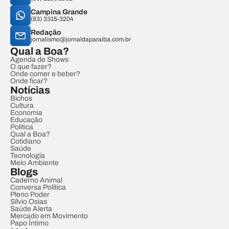
Campina Grande
(83) 3315-3204
Redação
jornalismo@jornaldaparaiba.com.br
Qual a Boa?
Agenda de Shows
O que fazer?
Onde comer e beber?
Onde ficar?
Notícias
Bichos
Cultura
Economia
Educação
Política
Qual a Boa?
Cotidiano
Saúde
Tecnologia
Meio Ambiente
Blogs
Caderno Animal
Conversa Política
Pleno Poder
Sílvio Osias
Saúde Alerta
Mercado em Movimento
Papo Íntimo