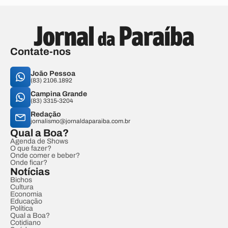
Contate-nos
João Pessoa
(83) 2106.1892
Campina Grande
(83) 3315-3204
Redação
jornalismo@jornaldaparaiba.com.br
Qual a Boa?
Agenda de Shows
O que fazer?
Onde comer e beber?
Onde ficar?
Notícias
Bichos
Cultura
Economia
Educação
Política
Qual a Boa?
Cotidiano