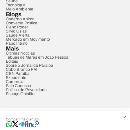
Saúde
Tecnologia
Meio Ambiente
Blogs
Caderno Animal
Conversa Política
Pleno Poder
Sílvio Osias
Saúde Alerta
Mercado em Movimento
Papo Íntimo
Mais
Últimas Notícias
Tábuas de Marés em João Pessoa
Editais
Sobre o Jornal da Paraíba
Cabo Branco FM
CBN Paraíba
Expediente
Comercial
Fale Conosco
Política de Privacidade
Espaço Opinião
© REDE PARAÍBA DE COMUNICAÇÃO
Compartilhe o artigo
Developed by
Designed by