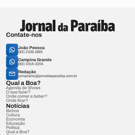
Contate-nos
João Pessoa
(83) 2106.1892
Campina Grande
(83) 3315-3204
Redação
jornalismo@jornaldaparaiba.com.br
Qual a Boa?
Agenda de Shows
O que fazer?
Onde comer e beber?
Onde ficar?
Notícias
Bichos
Cultura
Economia
Educação
Política
Qual a Boa?