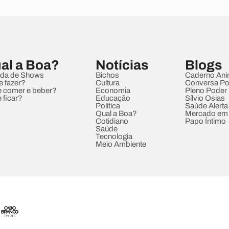
al a Boa?
Notícias
Blogs
da de Shows
Bichos
Caderno Ani
e fazer?
Cultura
Conversa Pol
 comer e beber?
Economia
Pleno Poder
 ficar?
Educação
Sílvio Osias
Política
Saúde Alerta
Qual a Boa?
Mercado em
Cotidiano
Papo Íntimo
Saúde
Tecnologia
Meio Ambiente