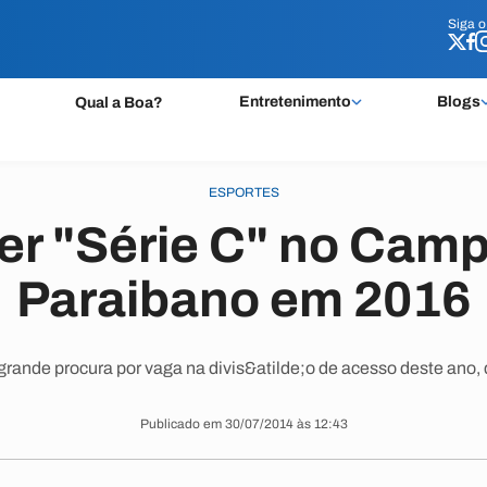
Siga 
Siga 
Entretenimento
Blogs
Qual a Boa?
ESPORTES
er "Série C" no Cam
Paraibano em 2016
 grande procura por vaga na divis&atilde;o de acesso deste ano, d
Publicado em 30/07/2014 às 12:43