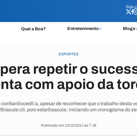
Siga 
Siga 
Entretenimento
Blogs
Qual a Boa?
ESPORTES
spera repetir o suces
onta com apoio da tor
nfian&ccedil;a, apesar de reconhecer que o trabalho desta v
if&iacute;cil, pois estar&aacute; iniciando um cronograma do ze
Publicado em 13/12/2011 às 7:18