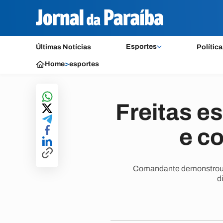
Esportes
Últimas Notícias
Política
Home
>
esportes
Freitas e
e c
Comandante demonstrou co
d