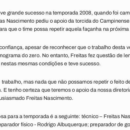
 teve grande sucesso na temporada 2008, quando foi ca
itas Nascimento pediu o apoio da torcida do Campinens
ara que o time possa repetir aquela façanha na próxim
fiança, apesar de reconhecer que o trabalho desta vez 
ronograma do zero. No entanto, Freitas fez questão de 
 nestas mesmas condições e teve sucesso.
trabalho, mas nada que não possamos repetir o feito d
E tenho certeza que teremos o apoio da nossa diretoria
ntusiasmado Freitas Nascimento.
a para a temporada é a seguinte: técnico – Freitas Nas
eparador físico - Rodrigo Albuquerque; preparador de gol