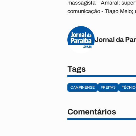
massagista – Amaral; superv
comunicação - Tiago Melo; 
Jornal da Pa
Tags
CAMPINENSE
FREITAS
TÉCNIC
Comentários