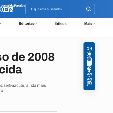
o
o
Jornal da Paraíba
Jornal da Paraíba
Editorias
Mais
Editais
so de 2008
cida
ez ser&aacute; ainda mais
ro