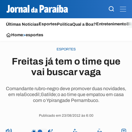
Esportes
Entretenimento
Bl
Últimas Notícias
Política
Qual a Boa?
Home
>
esportes
ESPORTES
Freitas já tem o time que
vai buscar vaga
Comandante rubro-negro deve promover duas novidades,
em rela&ccedil;&atilde;o ao time que empatou em casa
com o Ypirangade Pernambuco.
Publicado em 23/08/2012 às 6:00