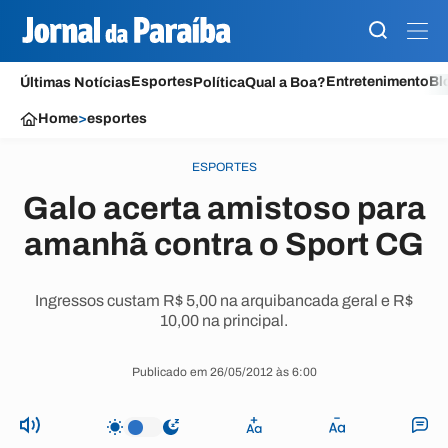
Esportes
Entretenimento
Bl
Últimas Notícias
Política
Qual a Boa?
Home
>
esportes
ESPORTES
Galo acerta amistoso para
amanhã contra o Sport CG
Ingressos custam R$ 5,00 na arquibancada geral e R$
10,00 na principal.
Publicado em 26/05/2012 às 6:00