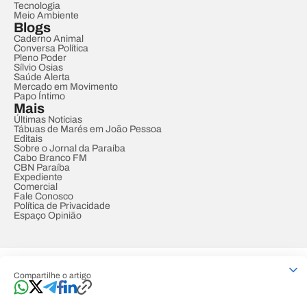
Tecnologia
Meio Ambiente
Blogs
Caderno Animal
Conversa Política
Pleno Poder
Sílvio Osias
Saúde Alerta
Mercado em Movimento
Papo Íntimo
Mais
Últimas Notícias
Tábuas de Marés em João Pessoa
Editais
Sobre o Jornal da Paraíba
Cabo Branco FM
CBN Paraíba
Expediente
Comercial
Fale Conosco
Política de Privacidade
Espaço Opinião
© REDE PARAÍBA DE COMUNICAÇÃO
Compartilhe o artigo
Developed by
Designed by