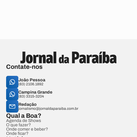
Contate-nos
João Pessoa
(83) 2106.1892
Campina Grande
(83) 3315-3204
Redação
jornalismo@jornaldaparaiba.com.br
Qual a Boa?
Agenda de Shows
O que fazer?
Onde comer e beber?
Onde ficar?