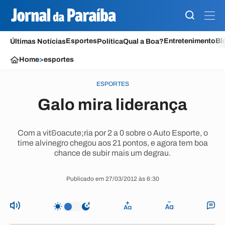
Esportes
Entretenimento
Bl
Últimas Notícias
Política
Qual a Boa?
Home
>
esportes
ESPORTES
Galo mira liderança
Com a vit&oacute;ria por 2 a 0 sobre o Auto Esporte, o
time alvinegro chegou aos 21 pontos, e agora tem boa
chance de subir mais um degrau.
Publicado em 27/03/2012 às 6:30