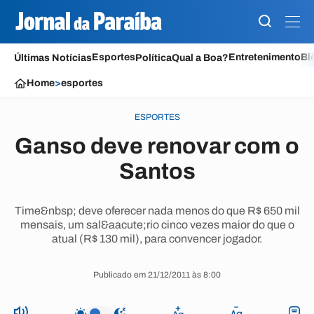
Esportes
Entretenimento
Bl
Últimas Notícias
Política
Qual a Boa?
Home
>
esportes
ESPORTES
Ganso deve renovar com o
Santos
Time&nbsp; deve oferecer nada menos do que R$ 650 mil
mensais, um sal&aacute;rio cinco vezes maior do que o
atual (R$ 130 mil), para convencer jogador.
Publicado em 21/12/2011 às 8:00