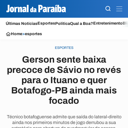
Esportes
Entretenimento
Bl
Últimas Notícias
Política
Qual a Boa?
Home
>
esportes
ESPORTES
Gerson sente baixa
precoce de Sávio no revés
para o Ituano e quer
Botafogo-PB ainda mais
focado
Técnico botafoguense admite que saída do lateral-direito
ainda nos primeiros minutos de jogo derrubou a sua