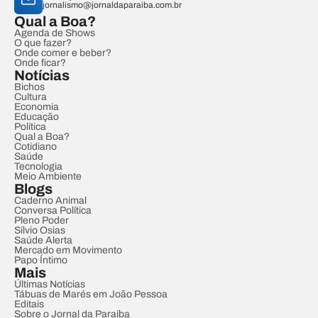
jornalismo@jornaldaparaiba.com.br
Qual a Boa?
Agenda de Shows
O que fazer?
Onde comer e beber?
Onde ficar?
Notícias
Bichos
Cultura
Economia
Educação
Política
Qual a Boa?
Cotidiano
Saúde
Tecnologia
Meio Ambiente
Blogs
Caderno Animal
Conversa Política
Pleno Poder
Sílvio Osias
Saúde Alerta
Mercado em Movimento
Papo Íntimo
Mais
Últimas Notícias
Tábuas de Marés em João Pessoa
Editais
Sobre o Jornal da Paraíba