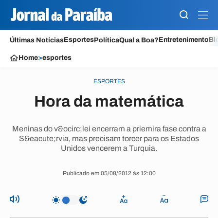
Esportes
Entretenimento
Bl
Últimas Notícias
Política
Qual a Boa?
Home
>
esportes
ESPORTES
Hora da matemática
Meninas do v&ocirc;lei encerram a priemira fase contra a
S&eacute;rvia, mas precisam torcer para os Estados
Unidos vencerem a Turquia.
Publicado em 05/08/2012 às 12:00