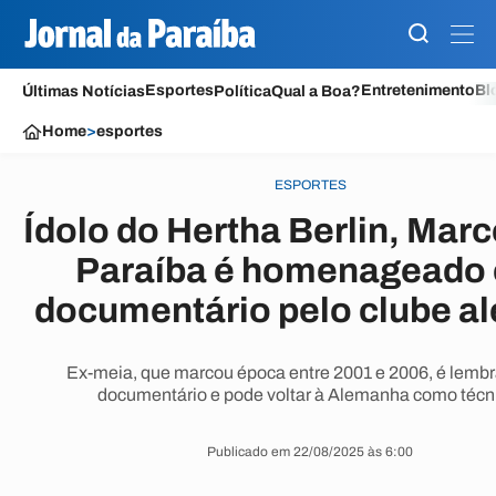
Esportes
Entretenimento
Bl
Últimas Notícias
Política
Qual a Boa?
Home
>
esportes
ESPORTES
Ídolo do Hertha Berlin, Marc
Paraíba é homenageado
documentário pelo clube a
Ex-meia, que marcou época entre 2001 e 2006, é lemb
documentário e pode voltar à Alemanha como técn
Publicado em 22/08/2025 às 6:00