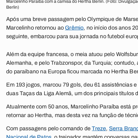
Marcelinho Paraíba com a camisa do Hertha Berlin. (Foto: Divulgaç
Berlin)
Após uma breve passagem pelo Olympique de Marsei
Marcelinho retornou ao
Grêmio
, no início dos anos 
seguinte, embarcou para sua jornada no futebol euro
Além da equipe francesa, o meia atuou pelo Wolfsbur
Alemanha, e pelo Trabzonspor, da Turquia; contudo, a
do paraibano na Europa ficou marcada no Hertha Ber
Em 193 jogos, marcou 79 gols, deu 61 assistências e
duas Taças da Liga Alemã, um dos principais títulos 
Atualmente com 50 anos, Marcelinho Paraíba está p
retornar ao Hertha, mas desta vez na função de técni
Com passagens pelo comando de
Treze
,
Serra Bran
Nacional de Patos
, o treinador mantém conversas pa