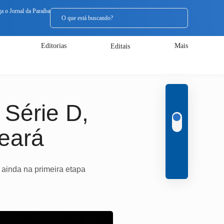
ga o
ga o
Jornal da Paraíba
Jornal da Paraíba
Editorias
Mais
Editais
 Série D,
Ceará
 ainda na primeira etapa