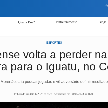
Si
Si
Entretenimento
Blogs
Qual a Boa?
ESPORTES
se volta a perder na
a para o Iguatu, no 
orenão, cria poucas jogadas e vê adversário definir resultado
Publicado em 04/06/2023 às 9:26 | Atualizado em 08/06/2023 às 16:00