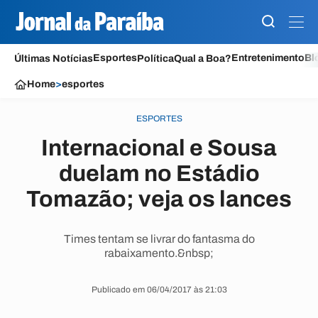
Esportes
Entretenimento
Bl
Últimas Notícias
Política
Qual a Boa?
Home
>
esportes
ESPORTES
Internacional e Sousa
duelam no Estádio
Tomazão; veja os lances
Times tentam se livrar do fantasma do
rabaixamento.&nbsp;
Publicado em 06/04/2017 às 21:03