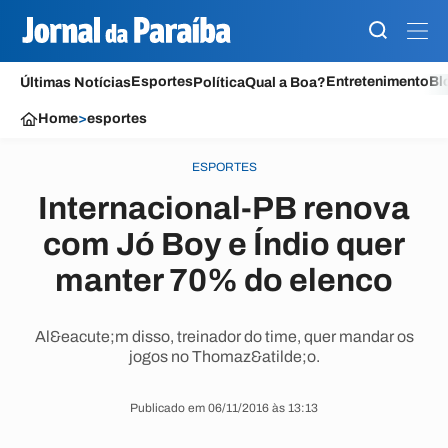
Esportes
Entretenimento
Bl
Últimas Notícias
Política
Qual a Boa?
Home
>
esportes
ESPORTES
Internacional-PB renova
com Jó Boy e Índio quer
manter 70% do elenco
Al&eacute;m disso, treinador do time, quer mandar os
jogos no Thomaz&atilde;o.
Publicado em 06/11/2016 às 13:13