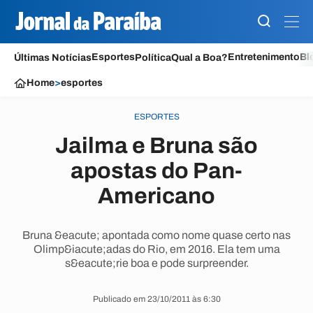
Esportes
Entretenimento
Bl
Últimas Notícias
Política
Qual a Boa?
Home
>
esportes
ESPORTES
Jailma e Bruna são
apostas do Pan-
Americano
Bruna &eacute; apontada como nome quase certo nas
Olimp&iacute;adas do Rio, em 2016. Ela tem uma
s&eacute;rie boa e pode surpreender.
Publicado em 23/10/2011 às 6:30