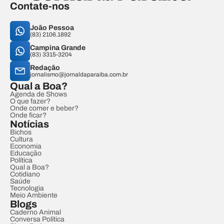
Contate-nos
João Pessoa
(83) 2106.1892
Campina Grande
(83) 3315-3204
Redação
jornalismo@jornaldaparaiba.com.br
Qual a Boa?
Agenda de Shows
O que fazer?
Onde comer e beber?
Onde ficar?
Notícias
Bichos
Cultura
Economia
Educação
Política
Qual a Boa?
Cotidiano
Saúde
Tecnologia
Meio Ambiente
Blogs
Caderno Animal
Conversa Política