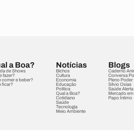
al a Boa?
Notícias
Blogs
da de Shows
Bichos
Caderno Ani
e fazer?
Cultura
Conversa Pol
 comer e beber?
Economia
Pleno Poder
 ficar?
Educação
Sílvio Osias
Política
Saúde Alerta
Qual a Boa?
Mercado em
Cotidiano
Papo Íntimo
Saúde
Tecnologia
Meio Ambiente