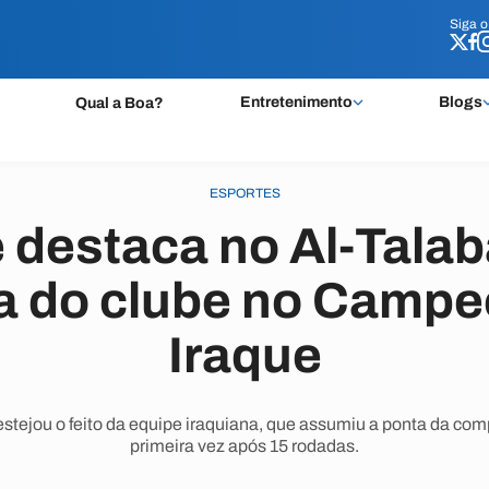
Siga 
Siga 
Entretenimento
Blogs
Qual a Boa?
ESPORTES
 destaca no Al-Talab
ça do clube no Campe
Iraque
stejou o feito da equipe iraquiana, que assumiu a ponta da comp
primeira vez após 15 rodadas.