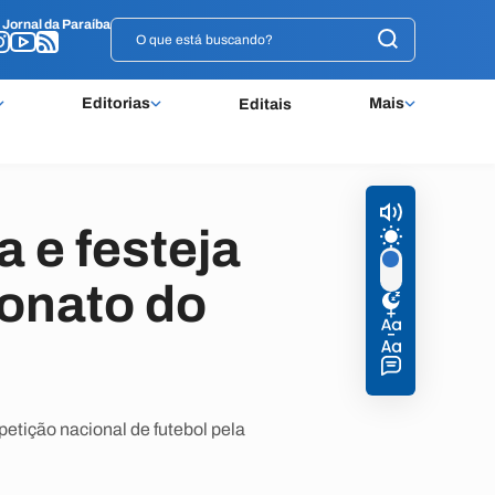
o
o
Jornal da Paraíba
Jornal da Paraíba
Editorias
Mais
Editais
a e festeja
onato do
etição nacional de futebol pela