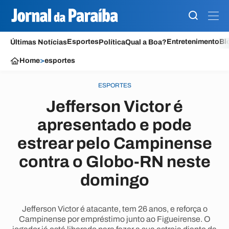
Esportes
Entretenimento
Bl
Últimas Notícias
Política
Qual a Boa?
Home
>
esportes
ESPORTES
Jefferson Victor é
apresentado e pode
estrear pelo Campinense
contra o Globo-RN neste
domingo
Jefferson Victor é atacante, tem 26 anos, e reforça o
Campinense por empréstimo junto ao Figueirense. O