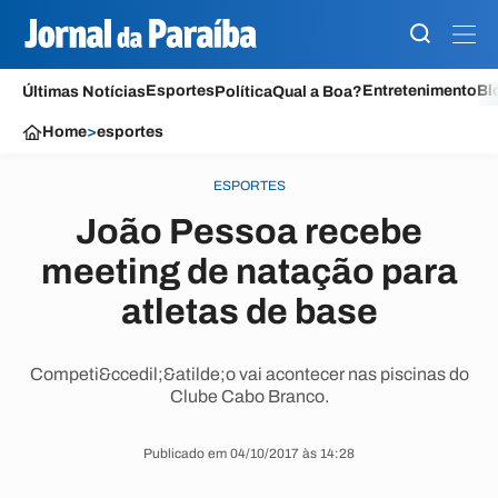
Esportes
Entretenimento
Bl
Últimas Notícias
Política
Qual a Boa?
Home
>
esportes
ESPORTES
João Pessoa recebe
meeting de natação para
atletas de base
Competi&ccedil;&atilde;o vai acontecer nas piscinas do
Clube Cabo Branco.
Publicado em 04/10/2017 às 14:28