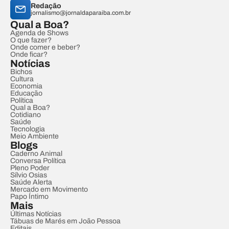
Redação
jornalismo@jornaldaparaiba.com.br
Qual a Boa?
Agenda de Shows
O que fazer?
Onde comer e beber?
Onde ficar?
Notícias
Bichos
Cultura
Economia
Educação
Política
Qual a Boa?
Cotidiano
Saúde
Tecnologia
Meio Ambiente
Blogs
Caderno Animal
Conversa Política
Pleno Poder
Sílvio Osias
Saúde Alerta
Mercado em Movimento
Papo Íntimo
Mais
Últimas Notícias
Tábuas de Marés em João Pessoa
Editais