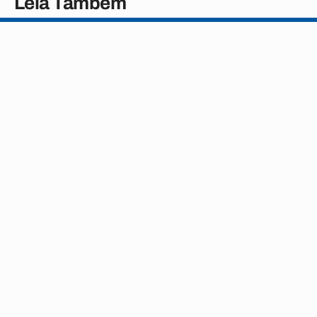
Leia Também