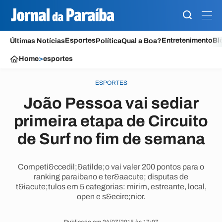
Esportes
Entretenimento
Bl
Últimas Notícias
Política
Qual a Boa?
Home
>
esportes
ESPORTES
João Pessoa vai sediar
primeira etapa de Circuito
de Surf no fim de semana
Competi&ccedil;&atilde;o vai valer 200 pontos para o
ranking paraibano e ter&aacute; disputas de
t&iacute;tulos em 5 categorias: mirim, estreante, local,
open e s&ecirc;nior.