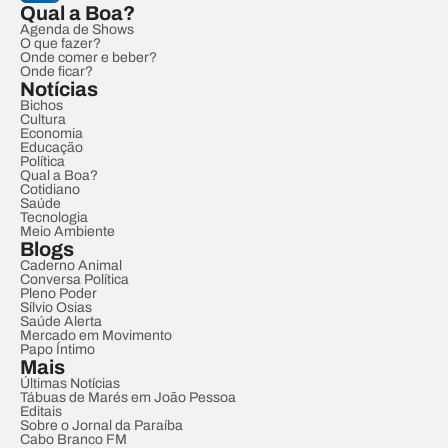
Qual a Boa?
Agenda de Shows
O que fazer?
Onde comer e beber?
Onde ficar?
Notícias
Bichos
Cultura
Economia
Educação
Política
Qual a Boa?
Cotidiano
Saúde
Tecnologia
Meio Ambiente
Blogs
Caderno Animal
Conversa Política
Pleno Poder
Sílvio Osias
Saúde Alerta
Mercado em Movimento
Papo Íntimo
Mais
Últimas Notícias
Tábuas de Marés em João Pessoa
Editais
Sobre o Jornal da Paraíba
Cabo Branco FM