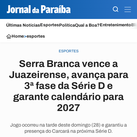
Esportes
Entretenimento
Bl
Últimas Notícias
Política
Qual a Boa?
Home
>
esportes
ESPORTES
Serra Branca vence a
Juazeirense, avança para
3ª fase da Série D e
garante calendário para
2027
Jogo ocorreu na tarde deste domingo (28) e garantiu a
presença do Carcará na próxima Série D.