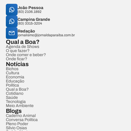
João Pessoa
(83) 2106.1892
Campina Grande
(83) 3315-3204
Redação
jornalismo@jornaldaparaiba.com.br
Qual a Boa?
Agenda de Shows
O que fazer?
Onde comer e beber?
Onde ficar?
Notícias
Bichos
Cultura
Economia
Educação
Política
Qual a Boa?
Cotidiano
Saúde
Tecnologia
Meio Ambiente
Blogs
Caderno Animal
Conversa Política
Pleno Poder
Sílvio Osias