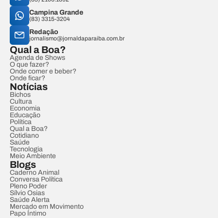
Campina Grande
(83) 3315-3204
Redação
jornalismo@jornaldaparaiba.com.br
Qual a Boa?
Agenda de Shows
O que fazer?
Onde comer e beber?
Onde ficar?
Notícias
Bichos
Cultura
Economia
Educação
Política
Qual a Boa?
Cotidiano
Saúde
Tecnologia
Meio Ambiente
Blogs
Caderno Animal
Conversa Política
Pleno Poder
Sílvio Osias
Saúde Alerta
Mercado em Movimento
Papo Íntimo