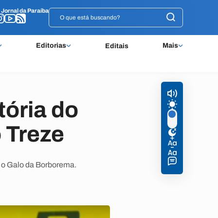
o
o
Jornal da Paraíba
Jornal da Paraíba
Editorias
Mais
Editais
tória do
 Treze
a o Galo da Borborema.