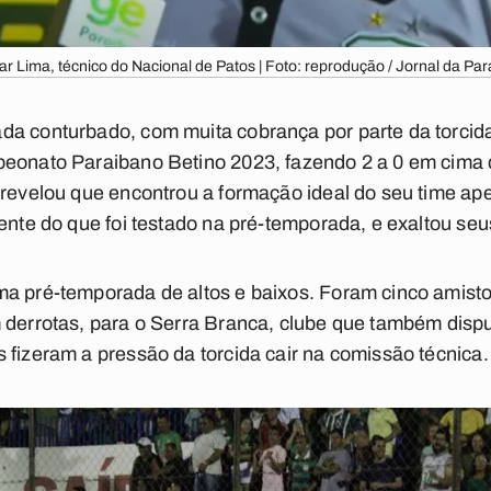
ar Lima, técnico do Nacional de Patos | Foto: reprodução / Jornal da Par
da conturbado, com muita cobrança por parte da torcida
eonato Paraibano Betino 2023, fazendo 2 a 0 em cima d
 revelou que encontrou a formação ideal do seu time ape
rente do que foi testado na pré-temporada, e exaltou s
 pré-temporada de altos e baixos. Foram cinco amistosos
m derrotas, para o Serra Branca, clube que também dis
 fizeram a pressão da torcida cair na comissão técnica.