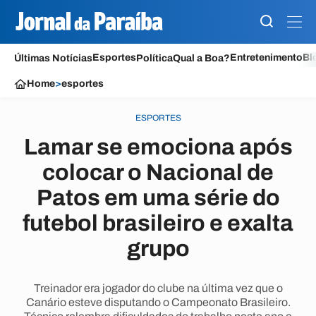
Esportes
Entretenimento
Bl
Últimas Notícias
Política
Qual a Boa?
Home
>
esportes
ESPORTES
Lamar se emociona após
colocar o Nacional de
Patos em uma série do
futebol brasileiro e exalta
grupo
Treinador era jogador do clube na última vez que o
Canário esteve disputando o Campeonato Brasileiro.