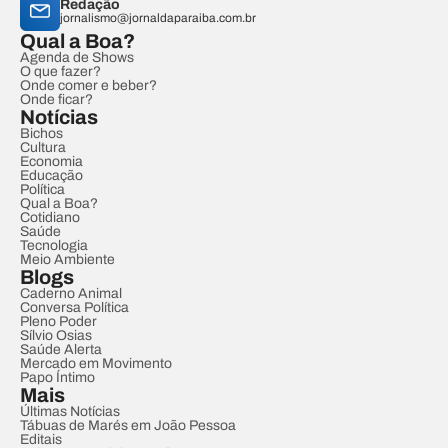
Redação
jornalismo@jornaldaparaiba.com.br
Qual a Boa?
Agenda de Shows
O que fazer?
Onde comer e beber?
Onde ficar?
Notícias
Bichos
Cultura
Economia
Educação
Política
Qual a Boa?
Cotidiano
Saúde
Tecnologia
Meio Ambiente
Blogs
Caderno Animal
Conversa Política
Pleno Poder
Sílvio Osias
Saúde Alerta
Mercado em Movimento
Papo Íntimo
Mais
Últimas Notícias
Tábuas de Marés em João Pessoa
Editais