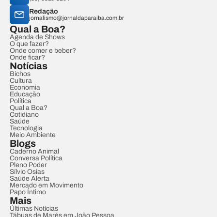
Redação
jornalismo@jornaldaparaiba.com.br
Qual a Boa?
Agenda de Shows
O que fazer?
Onde comer e beber?
Onde ficar?
Notícias
Bichos
Cultura
Economia
Educação
Política
Qual a Boa?
Cotidiano
Saúde
Tecnologia
Meio Ambiente
Blogs
Caderno Animal
Conversa Política
Pleno Poder
Sílvio Osias
Saúde Alerta
Mercado em Movimento
Papo Íntimo
Mais
Últimas Notícias
Tábuas de Marés em João Pessoa