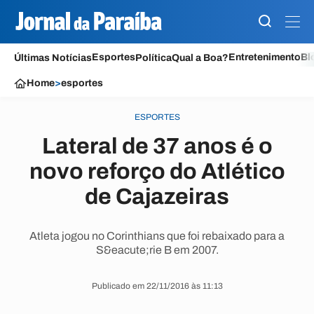
Esportes
Entretenimento
Bl
Últimas Notícias
Política
Qual a Boa?
Home
>
esportes
ESPORTES
Lateral de 37 anos é o
novo reforço do Atlético
de Cajazeiras
Atleta jogou no Corinthians que foi rebaixado para a
S&eacute;rie B em 2007.
Publicado em 22/11/2016 às 11:13