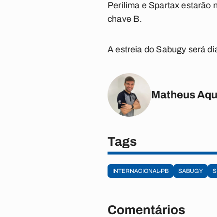
Perilima e Spartax estarão
chave B.
A estreia do Sabugy será di
Matheus Aqu
Tags
INTERNACIONAL-PB
SABUGY
S
Comentários