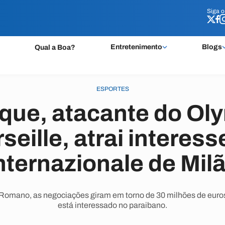
Siga 
Siga 
Entretenimento
Blogs
Qual a Boa?
ESPORTES
ique, atacante do Ol
seille, atrai interess
nternazionale de Mil
o Romano, as negociações giram em torno de 30 milhões de eu
está interessado no paraibano.