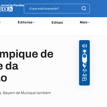
o
o
Jornal da Paraíba
Jornal da Paraíba
Editorias
Mais
Editais
ympique de
e da
ão
ros. Bayern de Munique também