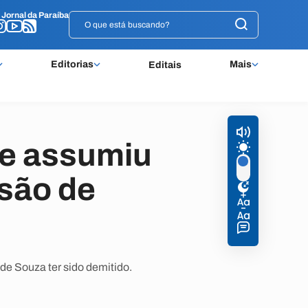
o
o
Jornal da Paraíba
Jornal da Paraíba
Editorias
Mais
Editais
ue assumiu
são de
de Souza ter sido demitido.