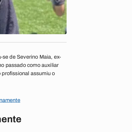
a-se de
Severino Maia
, ex-
no passado como auxiliar
 profissional assumiu o
rinamente
mente