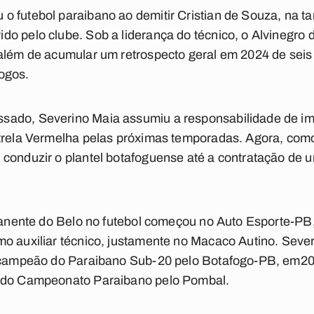
 futebol paraibano ao demitir Cristian de Souza, na tar
o pelo clube. Sob a liderança do técnico, o Alvinegro 
além de acumular um retrospecto geral em 2024 de seis 
ogos.
ado, Severino Maia assumiu a responsabilidade de imp
trela Vermelha pelas próximas temporadas. Agora, como 
conduzir o plantel botafoguense até a contratação de u
rmanente do Belo no futebol começou no Auto Esporte-PB
mo auxiliar técnico, justamente no Macaco Autino. Seve
i campeão do Paraibano Sub-20 pelo Botafogo-PB, em20
o do Campeonato Paraibano pelo Pombal.