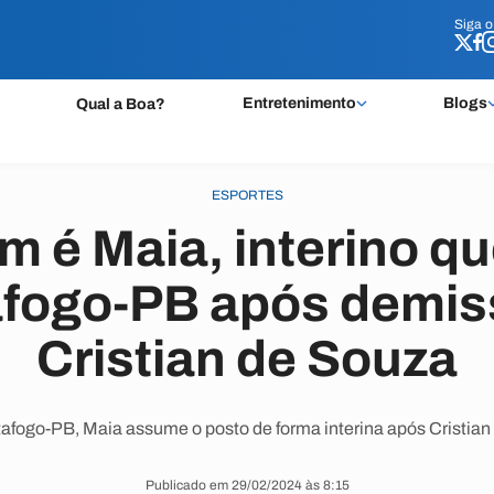
Siga 
Siga 
Entretenimento
Blogs
Qual a Boa?
ESPORTES
m é Maia, interino q
afogo-PB após demis
Cristian de Souza
afogo-PB, Maia assume o posto de forma interina após Cristian 
Publicado em 29/02/2024 às 8:15